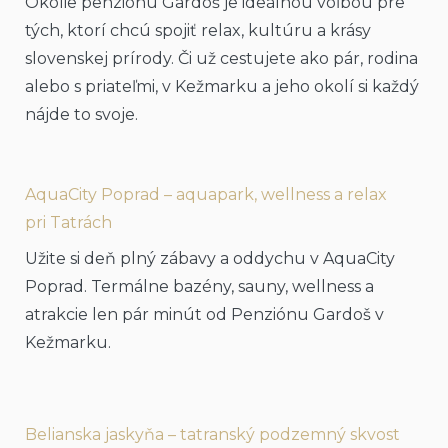
Okolie penziónu Gardoš je ideálnou voľbou pre
tých, ktorí chcú spojiť relax, kultúru a krásy
slovenskej prírody. Či už cestujete ako pár, rodina
alebo s priateľmi, v Kežmarku a jeho okolí si každý
nájde to svoje.
AquaCity Poprad – aquapark, wellness a relax
pri Tatrách
Užite si deň plný zábavy a oddychu v AquaCity
Poprad. Termálne bazény, sauny, wellness a
atrakcie len pár minút od Penziónu Gardoš v
Kežmarku.
Belianska jaskyňa – tatranský podzemný skvost