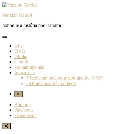
Skip
to
Penzión Gardoš
content
pohodlie a história pod Tatrami
Izby
O nás
Okolie
Cenník
Kontaktujte nás
Informácie
Všeobecné obchodné podmienky (VOP)
Ochrana osobných údajov
More
Booking
Facebook
Tripadvisor