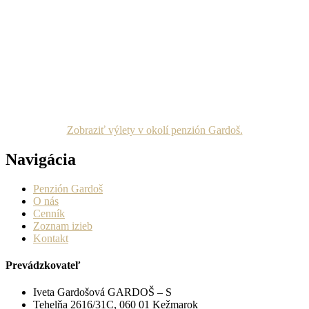
Zobraziť výlety v okolí penzión Gardoš.
Navigácia
Penzión Gardoš
O nás
Cenník
Zoznam izieb
Kontakt
Prevádzkovateľ
Iveta Gardošová GARDOŠ – S
Tehelňa 2616/31C, 060 01 Kežmarok