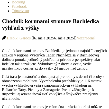
Booking
Facebook
Tripadvisor
Chodník korunami stromov Bachledka –
výhľad z výšky
Hrebik_Gardos
6. mája 2025
6. mája 2025
Nezaradené
Chodník korunami stromov Bachledka je jednou z najobľúbenejších
atrakcií v regióne Vysokých Tatier. Nachádza sa v Bachledovej
doline a ponúka jedinečný pohľad na prírodu z perspektívy, akú
inde len tak nezažijete. Vybudovaný z dreva a ocele, vedie
návštevníkov cez les až do výšky 24 metrov nad zemou.
Celá trasa je nenáročná a dostupná aj pre rodiny s deťmi či osoby s
obmedzenou mobilitou. Vyvrcholením prechádzky je 116 metrov
vysoká vyhliadková veža s panoramatickým výhľadom na
Belianske Tatry, Pieniny a Zamagurie. Pre odvážnejších je k
dispozícii aj adrenalínová sieť vo výške a šmýkačka pre rýchly
návrat dolu.
Chodník korunami stromov je celoročná atrakcia, ktorú si môžete